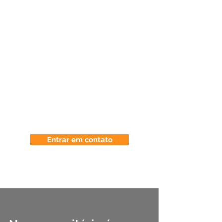
LGPD para clínicas
odontológicas e
consultórios
Estamos prontos para auxiliá-los
na implementação da nova Lei
Geral de Proteção de Dados em
seu consultório ou clínica
odontológica.
Entrar em contato