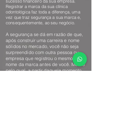
sucesso financeiro da sua empresa.
Registrar a marca da sua clínica
odontológica faz toda a diferença, uma
vez que traz segurança a sua marca e,
consequentemente, ao seu negócio.
A segurança se dá em razão de que,
após construir uma carreira e nome
sólidos no mercado, você não seja
surpreendido com outra pessoa ou
empresa que registrou o mesmo
nome da marca antes de você. Motivo
pelo qual, a partir daquele momento,
existe a possibilidade de você ser
impedido de usá-la, obrigado a trocar
de nome e renovar toda a sua
identidade visual e publicitária.
A segurança se dá em razão de que,
após construir uma carreira e nome
sólidos no mercado, você não seja
surpreendido com outra pessoa ou
empresa que registrou o mesmo nome