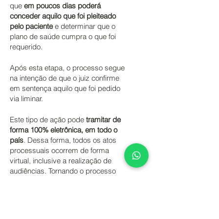
que
em poucos dias poderá
conceder aquilo que foi pleiteado
pelo paciente
e determinar que o
plano de saúde cumpra o que foi
requerido.
Após esta etapa, o processo segue
na intenção de que o juiz confirme
em sentença aquilo que foi pedido
via liminar.
Este tipo de ação pode
tramitar de
forma 100% eletrônica, em todo o
país
. Dessa forma, todos os atos
processuais ocorrem de forma
virtual, inclusive a realização de
audiências. Tornando o processo
muito mais cômodo para o paciente.
Procure um advogado especialista
em plano de saúde em Joinville e
busque seus direitos!